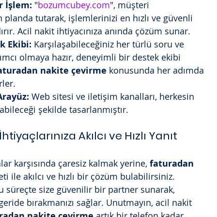
r İşlem:
 "
bozumcubey.com
", müşteri 
landa tutarak, işlemlerinizi en hızlı ve güvenli 
rır. Acil nakit ihtiyacınıza anında çözüm sunar.
 Ekibi:
 Karşılaşabileceğiniz her türlü soru ve 
ımcı olmaya hazır, deneyimli bir destek ekibi 
aturadan nakite çevirme
 konusunda her adımda 
rler.
Arayüz:
 Web sitesi ve iletişim kanalları, herkesin 
bileceği şekilde tasarlanmıştır.
İhtiyaçlarınıza Akılcı ve Hızlı Yanıt
r karşısında çaresiz kalmak yerine, 
faturadan 
ti ile akılcı ve hızlı bir çözüm bulabilirsiniz. 
bu süreçte size güvenilir bir partner sunarak, 
ı geride bırakmanızı sağlar. Unutmayın, acil nakit 
radan nakite çevirme
 artık bir telefon kadar 