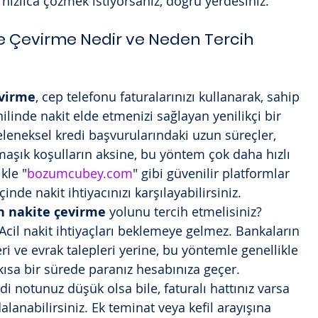
ızlıca çözmek istiyorsanız, doğru yerdesiniz.
e Çevirme Nedir ve Neden Tercih 
evirme
, cep telefonu faturalarınızı kullanarak, sahip 
ilinde nakit elde etmenizi sağlayan yenilikçi bir 
leneksel kredi başvurularındaki uzun süreçler, 
maşık koşulların aksine, bu yöntem çok daha hızlı 
ikle "
bozumcubey.com
" gibi güvenilir platformlar 
içinde nakit ihtiyacınızı karşılayabilirsiniz.
n nakite çevirme
 yolunu tercih etmelisiniz?
 Acil nakit ihtiyaçları beklemeye gelmez. Bankaların 
i ve evrak talepleri yerine, bu yöntemle genellikle 
kısa bir sürede paranız hesabınıza geçer.
di notunuz düşük olsa bile, faturalı hattınız varsa 
lanabilirsiniz. Ek teminat veya kefil arayışına 