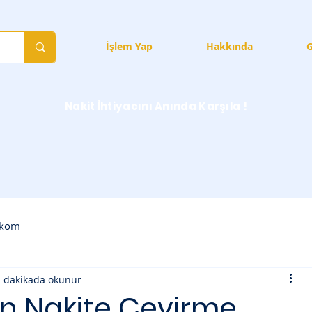
Hizmetler
İşlem Yap
Hakkında
G
Nakit İhtiyacını Anında Karşıla !
ekom
2 dakikada okunur
n Nakite Çevirme