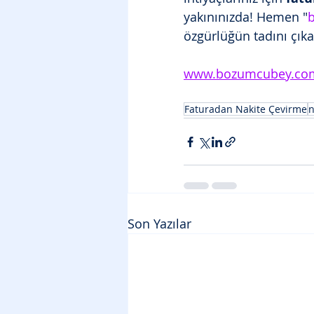
yakınınızda! Hemen "
özgürlüğün tadını çıka
www.bozumcubey.co
Faturadan Nakite Çevirme
n
Son Yazılar