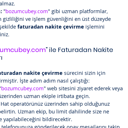
kalmaz.
:
 "
bozumcubey.com
" gibi uzman platformlar, 
in gizliliğini ve işlem güvenliğini en üst düzeyde 
şekilde 
faturadan nakite çevirme
 işlemini 
iniz.
zumcubey.com
" ile Faturadan Nakite 
ı
aturadan nakite çevirme
 sürecini sizin için 
irmiştir. İşte adım adım nasıl çalıştığı:
"
bozumcubey.com
" web sitesini ziyaret ederek veya 
 üzerinden uzman ekiple irtibata geçin.
 Hat operatörünüz üzerinden sahip olduğunuz 
 belirtin. Uzman ekip, bu limit dahilinde size ne 
yapılabileceğini bildirecektir.
 telefonunuza gönderilecek onay mesajlarını takip 