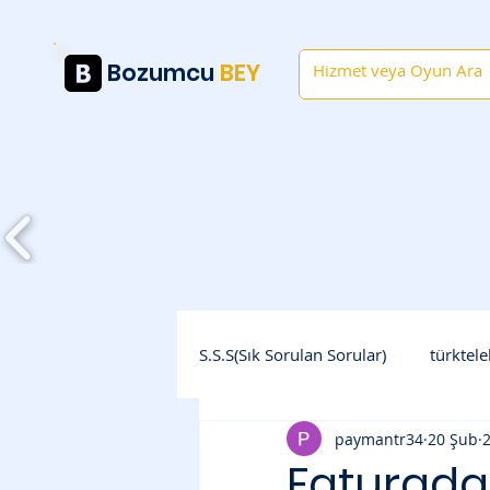
Bozumcu
BEY
Anasayfa
S.S.S(Sık Sorulan Sorular)
türktel
paymantr34
20 Şub
Faturada