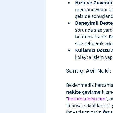
Hızlı ve Güvenili
memnuniyetini ön p
şekilde sonuçlandı
Deneyimli Destek
sorunda size yard
bulunmaktadır. 
F
size rehberlik ede
Kullanıcı Dostu 
kolayca işlem yapa
Sonuç: Acil Nakit 
Beklenmedik harcamala
nakite çevirme
 hizme
"
bozumcubey.com
", 
finansal sıkıntılarınız
ihtiyaçlarınız için 
fatu