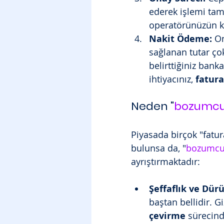
ederek işlemi tam
operatörünüzün ke
Nakit Ödeme:
 O
sağlanan tutar çok
belirttiğiniz banka
ihtiyacınız, 
fatur
Neden "
bozumc
Piyasada birçok "fatu
bulunsa da, "
bozumcu
ayrıştırmaktadır:
Şeffaflık ve Dürü
baştan bellidir. Gi
çevirme
 sürecind