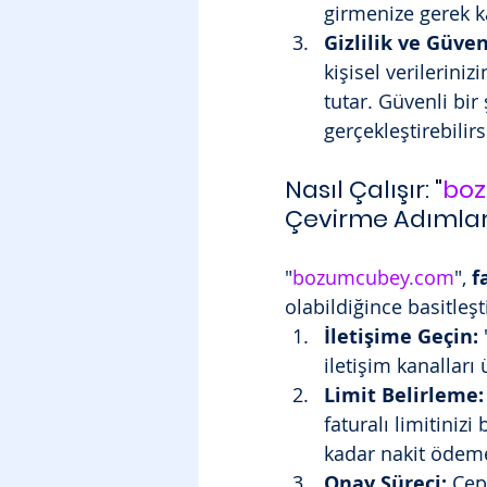
girmenize gerek 
Gizlilik ve Güven
kişisel verileriniz
tutar. Güvenli bir 
gerçekleştirebilirs
Nasıl Çalışır: "
bo
Çevirme Adımlar
"
bozumcubey.com
", 
f
olabildiğince basitleşt
İletişime Geçin:
 
iletişim kanalları
Limit Belirleme:
faturalı limitinizi
kadar nakit ödeme 
Onay Süreci:
 Cep