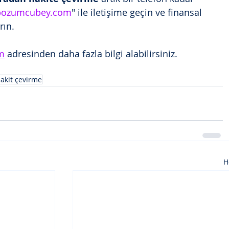
bozumcubey.com
" ile iletişime geçin ve finansal 
rın.
m
 adresinden daha fazla bilgi alabilirsiniz.
akit çevirme
H