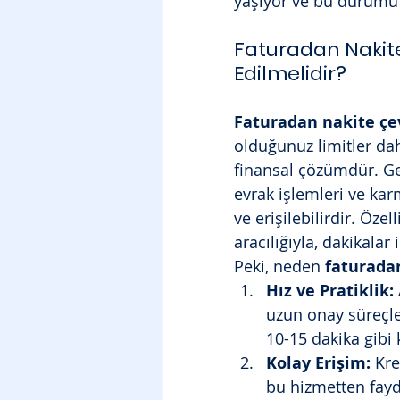
yaşıyor ve bu durumu h
Faturadan Nakit
Edilmelidir?
Faturadan nakite ç
olduğunuz limitler dah
finansal çözümdür. Ge
evrak işlemleri ve kar
ve erişilebilirdir. Özell
aracılığıyla, dakikalar 
Peki, neden 
faturada
Hız ve Pratiklik:
uzun onay süreçler
10-15 dakika gibi 
Kolay Erişim:
 Kre
bu hizmetten fayda