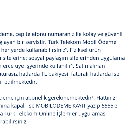
eme, cep telefonu numaranız ile kolay ve güvenli 
ağlayan bir servistir. Türk Telekom Mobil Ödeme 
r yerde kullanabilirsiniz¹. Fiziksel ürün 
n sitelerine; sosyal paylaşım sitelerinden uygulama 
erce üye işyerinde kullanılır¹. Satın alınan 
urasız hatlarda TL bakiyesi, faturalı hatlarda ise 
sil edilmektedir.
eme için abonelik gerekmemektedir¹. Hattınız 
ına kapalı ise MOBILODEME KAYIT yazıp 5555'e 
da Türk Telekom Online İşlemler uygulaması 
abilirsiniz.