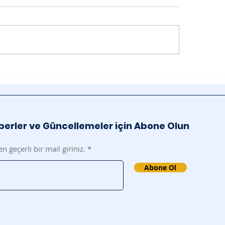
Key Bozum
virme
erler ve Güncellemeler için Abone Olun
en geçerli bir mail giriniz.
Abone Ol