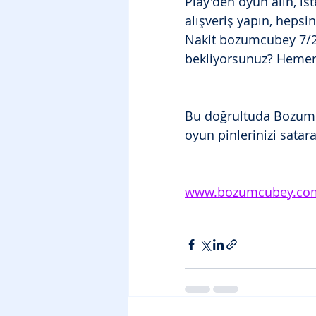
Play'den oyun alın, ist
alışveriş yapın, hepsi
Nakit bozumcubey 7/24 
bekliyorsunuz? Hemen
Bu doğrultuda Bozumcu
oyun pinlerinizi satara
www.bozumcubey.co