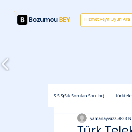
Bozumcu
BEY
Anasayfa
S.S.S(Sık Sorulan Sorular)
türktel
yamanayvazz58
23 N
Türk Tel