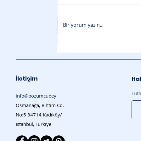
Bir yorum yazın...
Mobil Ödeme ile Nakite Çe
İletişim
Hab
Lütf
info@bozumcubey
Osmanağa, Rıhtım Cd.
No:5 34714 Kadıköy/
İstanbul, Türkiye