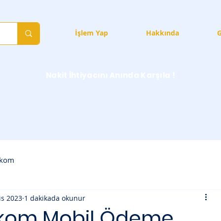
Hizmetler
İşlem Yap
Hakkında
G
Nakit İhtiyacını Anında Karşıla !
ekom
is 2023
1 dakikada okunur
ekom Mobil Ödeme