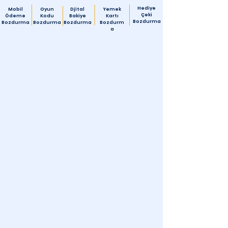
Hediye
Mobil
Oyun
Djital
Yemek
Çeki
Ödeme
Kodu
Bakiye
Kartı
Bozdurma
Bozdurma
Bozdurma
Bozdurma
Bozdurm
a
Türk Telekom
Faturalı