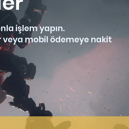
ler
la işlem yapın.
 veya mobil ödemeye nakit