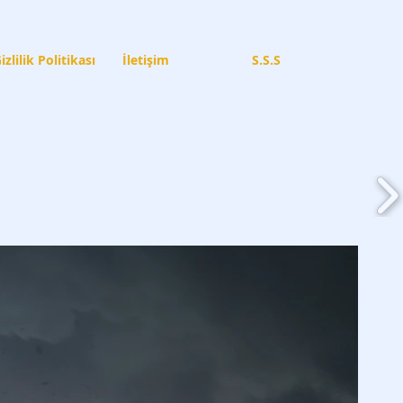
izlilik Politikası
İletişim
S.S.S