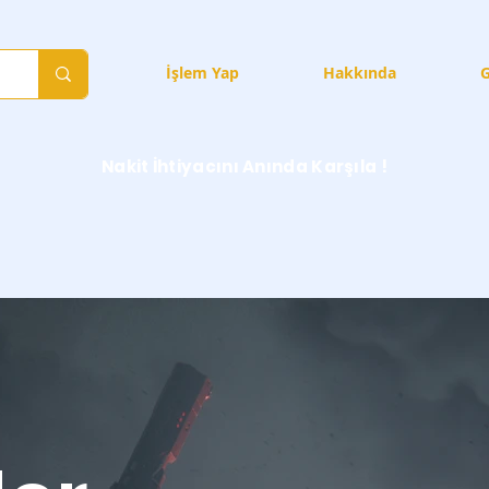
Hizmetler
İşlem Yap
Hakkında
G
Nakit İhtiyacını Anında Karşıla !