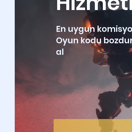
Hizmet
En uygun komisyon
Oyun kodu bozdur
al