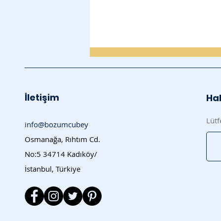
İletişim
Hab
Lütf
info@bozumcubey
Osmanağa, Rıhtım Cd.
No:5 34714 Kadıköy/
İstanbul, Türkiye