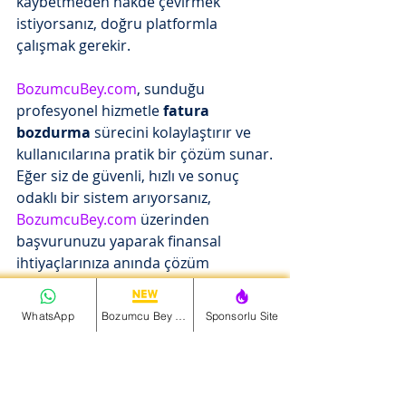
kaybetmeden nakde çevirmek 
istiyorsanız, doğru platformla 
çalışmak gerekir.
BozumcuBey.com
, sunduğu 
profesyonel hizmetle 
fatura 
bozdurma
 sürecini kolaylaştırır ve 
kullanıcılarına pratik bir çözüm sunar.
Eğer siz de güvenli, hızlı ve sonuç 
odaklı bir sistem arıyorsanız, 
BozumcuBey.com
 üzerinden 
başvurunuzu yaparak finansal 
ihtiyaçlarınıza anında çözüm 
bulabilirsiniz.
WhatsApp
Bozumcu Bey Net
Sponsorlu Site
www.bozumcubey.com
 adresinden 
daha fazla bilgi alabilirsiniz.
fatura bozdurma
bozumcubey
güvenilir bozum