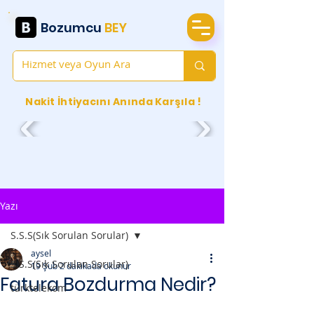
Bozumcu
BEY
Nakit İhtiyacını Anında Karşıla !
Yazı
S.S.S(Sık Sorulan Sorular)
aysel
S.S.S(Sık Sorulan Sorular)
19 Şub
2 dakikada okunur
Fatura Bozdurma Nedir?
türktelekom