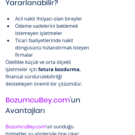
Yararlanabilir?
Acil nakit ihtiyacı olan bireyler
Ödeme vadelerini beklemek 
istemeyen işletmeler
Ticari faaliyetlerinde nakit 
döngüsünü hızlandırmak isteyen 
firmalar
Özellikle küçük ve orta ölçekli 
işletmeler için 
fatura bozdurma
, 
finansal sürdürülebilirliği 
destekleyen önemli bir çözümdür.
BozumcuBey.com
’un 
Avantajları
BozumcuBey.com
’un sunduğu 
hizmetler şu yönleriyle öne çıkar: